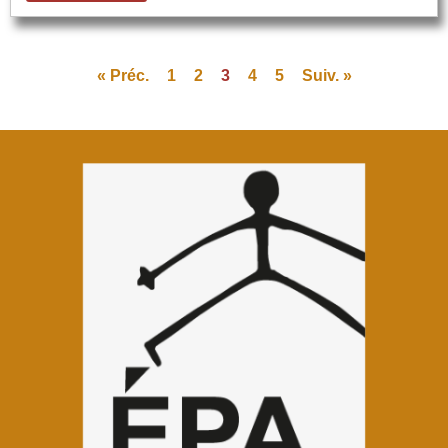
« Préc.
1
2
3
4
5
Suiv. »