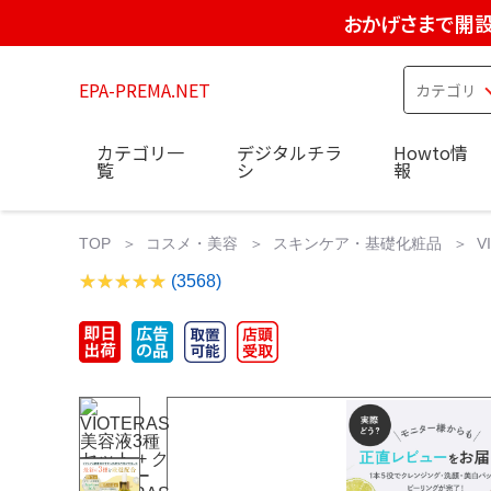
おかげさまで開設
EPA-PREMA.NET
カテゴリ一
デジタルチラ
Howto情
覧
シ
報
TOP
コスメ・美容
スキンケア・基礎化粧品
V
(3568)