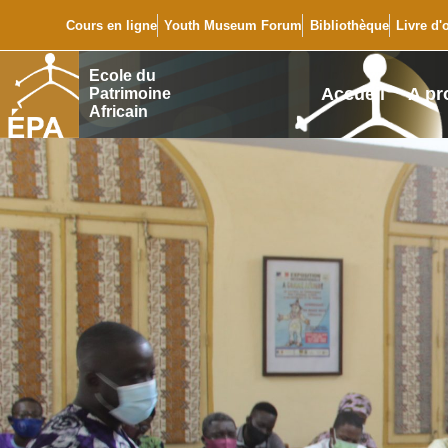
Cours en ligne
Youth Museum Forum
Bibliothèque
Livre d'
Ecole du
Accueil
A pr
Patrimoine
Africain