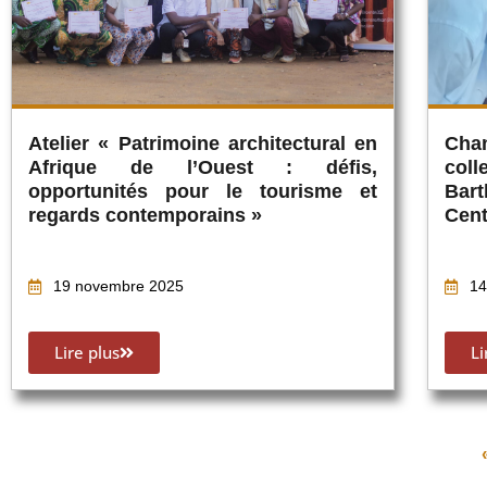
Atelier « Patrimoine architectural en
Cha
Afrique de l’Ouest : défis,
col
opportunités pour le tourisme et
Bar
regards contemporains »
Cent
19 novembre 2025
14
Lire plus
Li