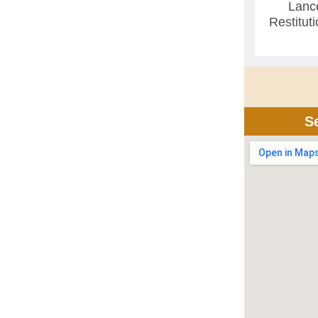
Lanc
Restitut
S