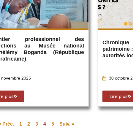
ntier professionnel des
Chronique
lections au Musée national
patrimoine 
thélémy Boganda (République
autorités lo
rafricaine)
 novembre 2025
30 octobre 
re plus
Lire plus
« Préc.
1
2
3
4
5
Suiv. »