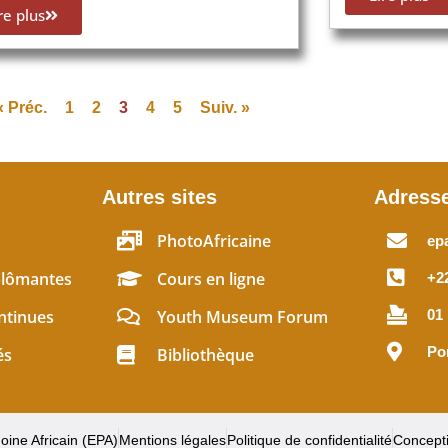
re plus
« Préc.
1
2
3
4
5
Suiv. »
Autres sites
Adress
PhotoAfricaine
ep
plômantes
Cours en ligne
+22
ntinues
Youth Museum Forum
01
Po
és
Bibliothèque
oine Africain (EPA)
Mentions légales
Politique de confidentialité
Concept