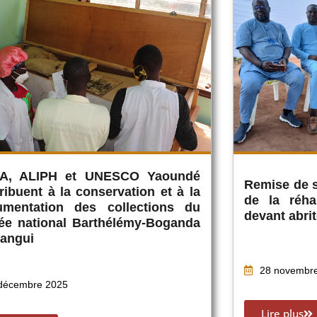
PA, ALIPH et UNESCO Yaoundé
Remise de s
ribuent à la conservation et à la
de la réha
umentation des collections du
devant abri
ée national Barthélémy-Boganda
angui
28 novembr
décembre 2025
Lire plus