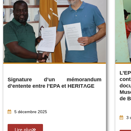
L’E
cont
Signature d’un mémorandum
doc
d’entente entre l’EPA et HERITΛGE
Mus
de B
5 décembre 2025
3 
Lire plus