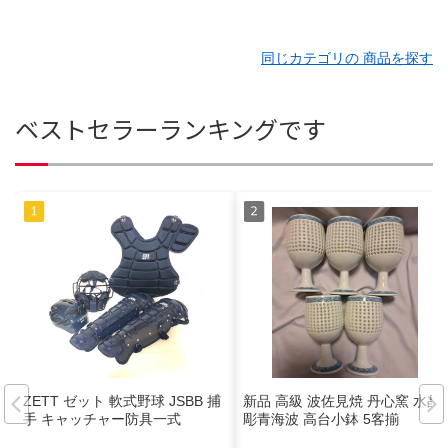
同じカテゴリの 商品を探す
ベストセラーランキングです
ZETT ゼット 軟式野球 JSBB 捕
新品 高級 波佐見焼 丹心窯 水晶
手 キャッチャー防具一式
彫青海波 高台小鉢 5客揃