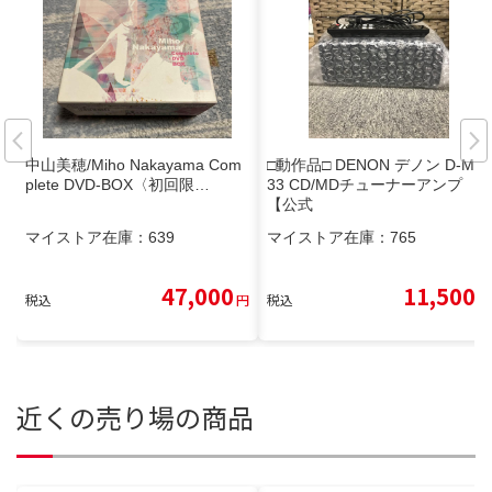
中山美穂/Miho Nakayama Com
□動作品□ DENON デノン D-ME
plete DVD-BOX〈初回限…
33 CD/MDチューナーアンプ
【公式
マイストア在庫：
639
マイストア在庫：
765
47,000
11,500
税込
円
税込
円
近くの売り場の商品