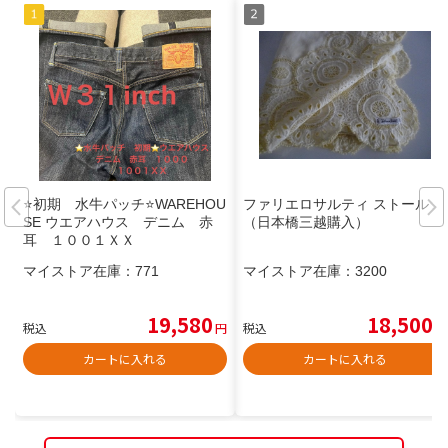
⭐️初期 水牛パッチ⭐️WAREHOU
ファリエロサルティ ストール
SE ウエアハウス デニム 赤
（日本橋三越購入）
耳 １００１ＸＸ
マイストア在庫：
771
マイストア在庫：
3200
19,580
18,500
税込
円
税込
円
カートに入れる
カートに入れる