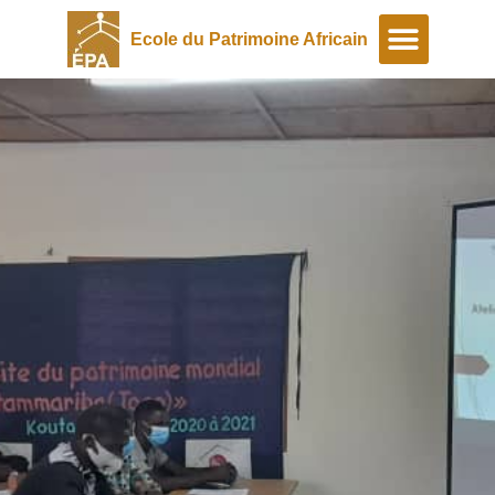
Ecole du Patrimoine Africain
A propos
Programmes spéciaux