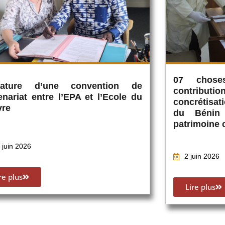
07 chose
nature d’une convention de
contribu
enariat entre l’EPA et l’Ecole du
concrétisati
vre
du Bénin
patrimoine 
 juin 2026
2 juin 2026
re plus
Lire plus