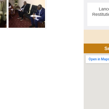
Lanc
Restitut
S