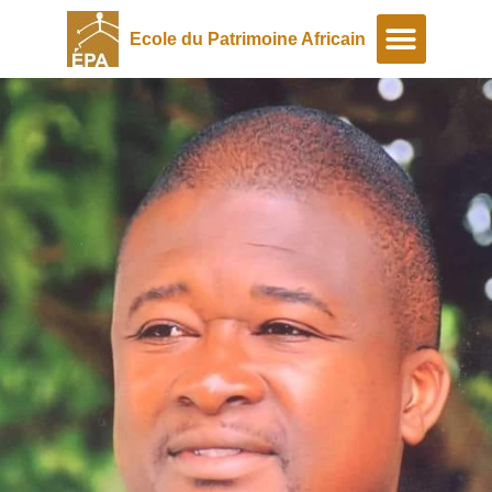
Ecole du Patrimoine Africain
A propos
Programmes spéciaux