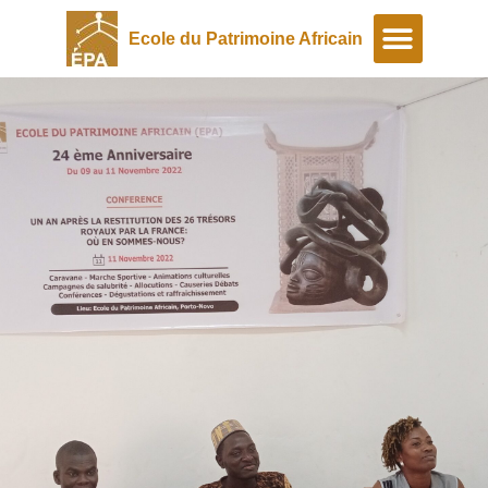
Ecole du Patrimoine Africain
A propos
Programmes spéciaux