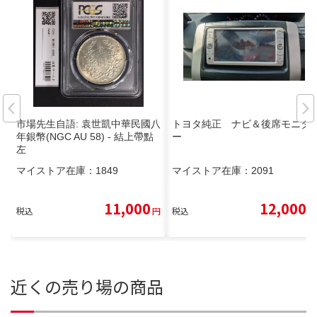
市場先生自語: 袁世凱中華民國八
トヨタ純正 ナビ＆後席モニタ
年銀幣(NGC AU 58) - 結上帶點
ー
左
マイストア在庫：
1849
マイストア在庫：
2091
11,000
12,000
税込
円
税込
円
近くの売り場の商品