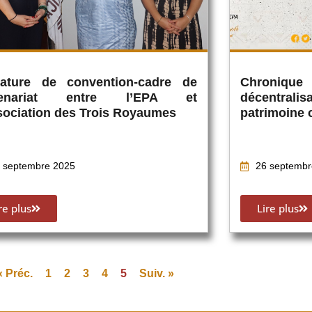
nature de convention-cadre de
Chronique
tenariat entre l’EPA et
décentralis
sociation des Trois Royaumes
patrimoine c
 septembre 2025
26 septembr
re plus
Lire plus
« Préc.
1
2
3
4
5
Suiv. »