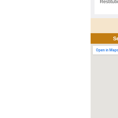
Restitut
S