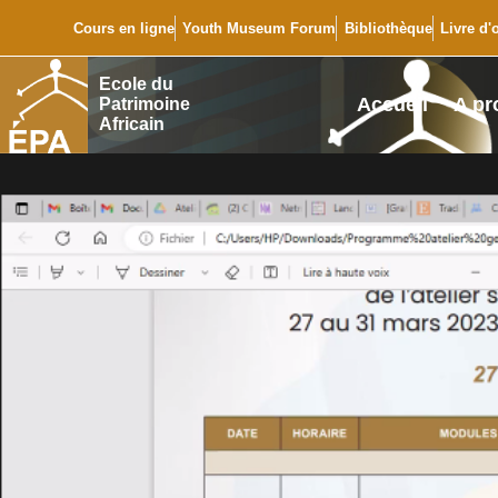
Cours en ligne
Youth Museum Forum
Bibliothèque
Livre d'
Ecole du
Accueil
A pr
Patrimoine
Africain