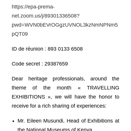
https://epa-prema-
net.zoom.us/j/89301336508?
pwd=WVN0bEVrOGgzUVNOL3kzNmNPNm5
pQT09
ID de réunion : 893 0133 6508
Code secret : 29387659
Dear heritage professionals, around the
theme of the month « TRAVELLING
EXHIBITIONS », we will have the honor to
receive for a rich sharing of experiences:
Mr. Eileen Musundi, Head of Exhibitions at
the National Museums of Kenya