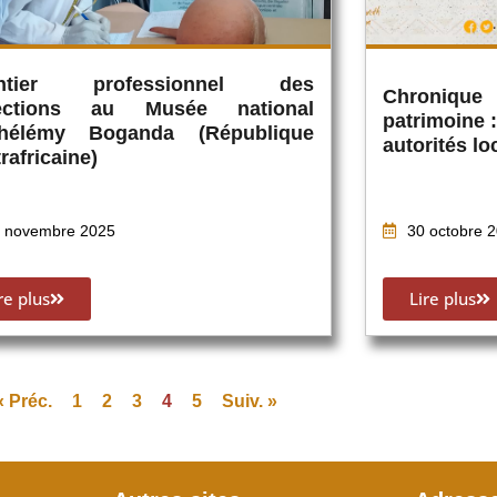
ntier professionnel des
Chronique
lections au Musée national
patrimoine 
thélémy Boganda (République
autorités lo
rafricaine)
 novembre 2025
30 octobre 
re plus
Lire plus
« Préc.
1
2
3
4
5
Suiv. »