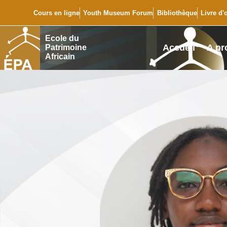
Cours en ligne
Youth Museum Forum
Bibliothèque
Livre d'
Ecole du
Accueil
A pr
Patrimoine
Africain