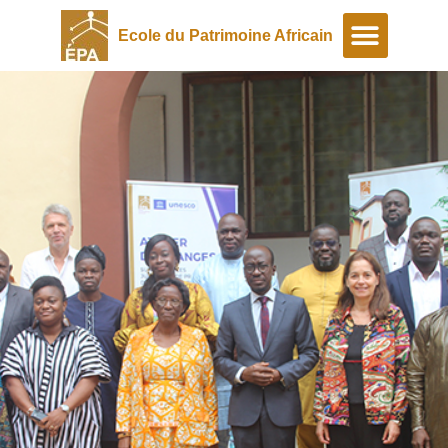
Ecole du Patrimoine Africain
A propos
Programmes spéciaux