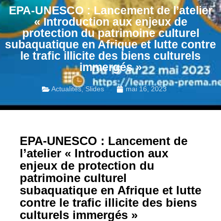
EPA-UNESCO : Lancement de l’atelier
« Introduction aux enjeux de
protection du patrimoine culturel
subaquatique en Afrique et lutte contre
le trafic illicite des biens culturels
immergés »
Actualités
,
Slides
mai 16, 2023
EPA-UNESCO : Lancement de
l’atelier « Introduction aux
enjeux de protection du
patrimoine culturel
subaquatique en Afrique et lutte
contre le trafic illicite des biens
culturels immergés »