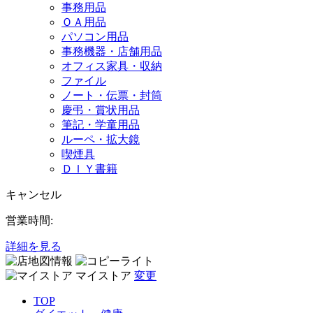
事務用品
ＯＡ用品
パソコン用品
事務機器・店舗用品
オフィス家具・収納
ファイル
ノート・伝票・封筒
慶弔・賞状用品
筆記・学童用品
ルーペ・拡大鏡
喫煙具
ＤＩＹ書籍
キャンセル
営業時間:
詳細を見る
マイストア
変更
TOP