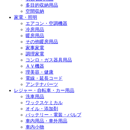
多目的収納用品
空間収納
家電・照明
エアコン・空調機器
冷房用品
暖房用品
その他暖房用品
家事家電
調理家電
コンロ・ガス器具用品
ＡＶ機器
理美容・健康
電線・延長コード
アンテナパーツ
レジャー・自転車・カー用品
洗車用品
ワックスケミカル
オイル・添加剤
バッテリー・電装・バルブ
車内用品・車外用品
車内小物