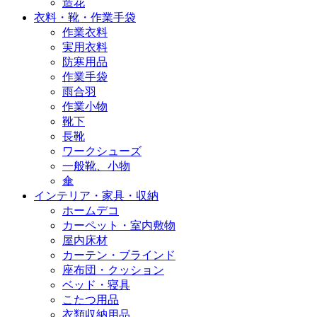
造花
衣料・靴・作業手袋
作業衣料
実用衣料
防寒用品
作業手袋
雨合羽
作業小物
靴下
長靴
ワークシューズ
一般靴、小物
傘
インテリア・家具・収納
ホームデコ
カーペット・室内敷物
屋内床材
カーテン・ブラインド
座布団・クッション
ベッド・寝具
こたつ用品
衣類収納用品