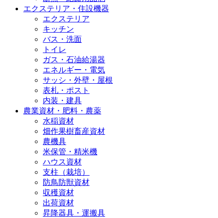
エクステリア・住設機器
エクステリア
キッチン
バス・洗面
トイレ
ガス・石油給湯器
エネルギー・電気
サッシ・外壁・屋根
表札・ポスト
内装・建具
農業資材・肥料・農薬
水稲資材
畑作果樹畜産資材
農機具
米保管・精米機
ハウス資材
支柱（栽培）
防鳥防獣資材
収穫資材
出荷資材
昇降器具・運搬具