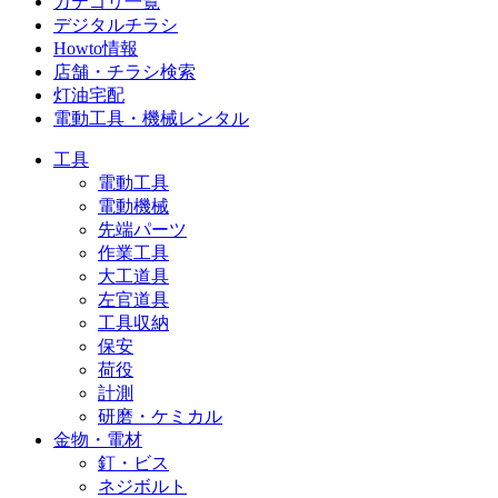
カテゴリ一覧
デジタルチラシ
Howto情報
店舗・チラシ検索
灯油宅配
電動工具・機械レンタル
工具
電動工具
電動機械
先端パーツ
作業工具
大工道具
左官道具
工具収納
保安
荷役
計測
研磨・ケミカル
金物・電材
釘・ビス
ネジボルト