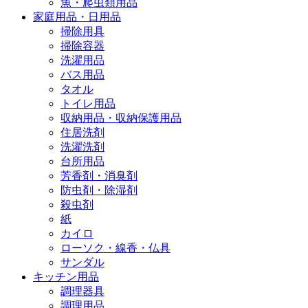
魚・爬虫類用品
家庭用品・日用品
掃除用具
掃除容器
洗濯用品
バス用品
タオル
トイレ用品
収納用品・収納保護用品
住居洗剤
洗濯洗剤
台所用品
芳香剤・消臭剤
防虫剤・除湿剤
殺虫剤
紙
カイロ
ローソク・線香・仏具
サンダル
キッチン用品
調理器具
調理用品