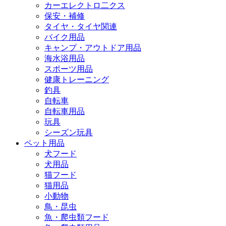
カーエレクトロ二クス
保安・補修
タイヤ・タイヤ関連
バイク用品
キャンプ・アウトドア用品
海水浴用品
スポーツ用品
健康トレーニング
釣具
自転車
自転車用品
玩具
シーズン玩具
ペット用品
犬フード
犬用品
猫フード
猫用品
小動物
鳥・昆虫
魚・爬虫類フード