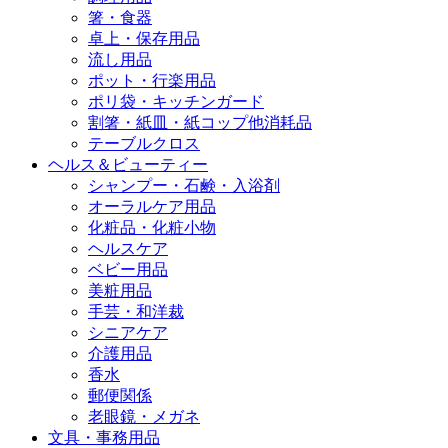
箸・食器
卓上・保存用品
流し用品
ポット・行楽用品
ポリ袋・キッチンガード
割箸・紙皿・紙コップ他消耗品
テーブルクロス
ヘルス＆ビューティー
シャンプー・石鹸・入浴剤
オーラルケア用品
化粧品・化粧小物
ヘルスケア
ベビー用品
美粧用品
手芸・和洋裁
シニアケア
介護用品
香水
郵便関係
老眼鏡・メガネ
文具・事務用品