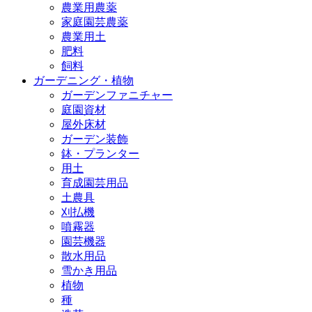
農業用農薬
家庭園芸農薬
農業用土
肥料
飼料
ガーデニング・植物
ガーデンファニチャー
庭園資材
屋外床材
ガーデン装飾
鉢・プランター
用土
育成園芸用品
土農具
刈払機
噴霧器
園芸機器
散水用品
雪かき用品
植物
種