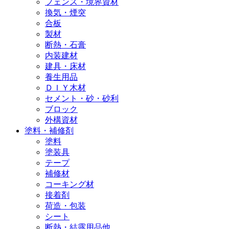
フェンス・境界資材
換気・煙突
合板
製材
断熱・石膏
内装建材
建具・床材
養生用品
ＤＩＹ木材
セメント・砂・砂利
ブロック
外構資材
塗料・補修剤
塗料
塗装具
テープ
補修材
コーキング材
接着剤
荷造・包装
シート
断熱・結露用品他