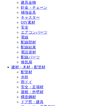
建具金物
針金・チェーン
補強金具
キャスター
DIY素材
安全
エアコンパーツ
電線
配線部材
配線結束
電設資材
配線パーツ
換気扇
建材・木材・配管材
配管材
水栓
雨ドイ
安全・足場材
屋根・外壁材
構造鋼材
ドア窓・建具