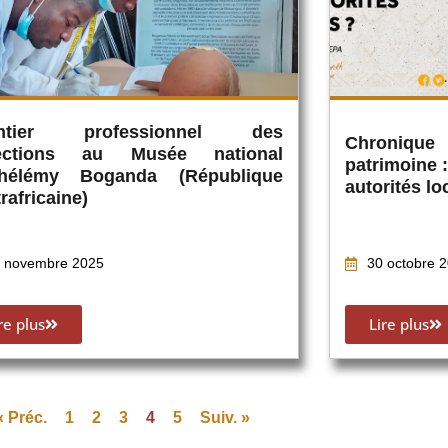
ntier professionnel des
Chronique
lections au Musée national
patrimoine 
thélémy Boganda (République
autorités lo
rafricaine)
 novembre 2025
30 octobre 
re plus
Lire plus
« Préc.
1
2
3
4
5
Suiv. »