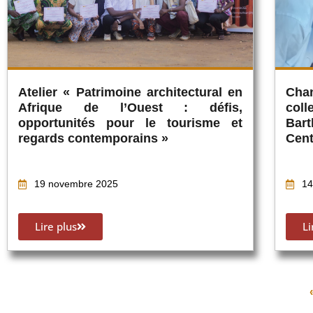
Atelier « Patrimoine architectural en
Cha
Afrique de l’Ouest : défis,
col
opportunités pour le tourisme et
Bar
regards contemporains »
Cent
19 novembre 2025
14
Lire plus
Li