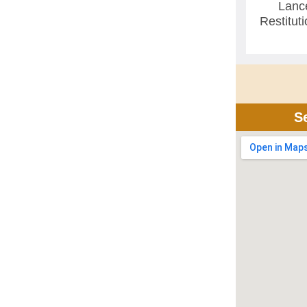
Lanc
Restitut
S