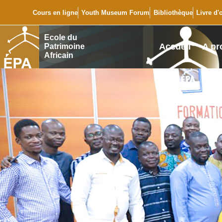
Cours en ligne
Youth Museum Forum
Bibliothèque
Livre d'
Ecole du
Accueil
A pr
Patrimoine
Africain