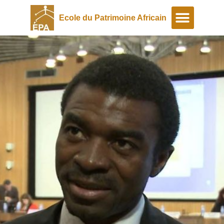
Ecole du Patrimoine Africain
A propos
Programmes spéciaux