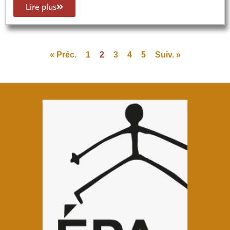
Lire plus
« Préc.
1
2
3
4
5
Suiv. »