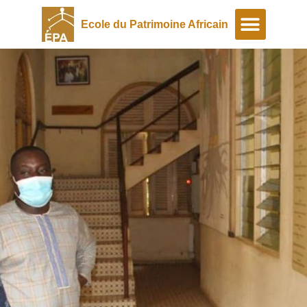
Ecole du Patrimoine Africain
A propos
Programmes spéciaux