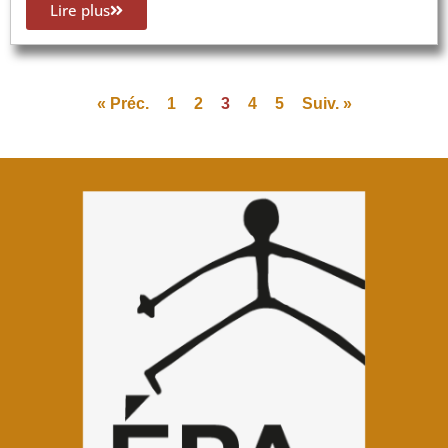
Lire plus
« Préc.
1
2
3
4
5
Suiv. »