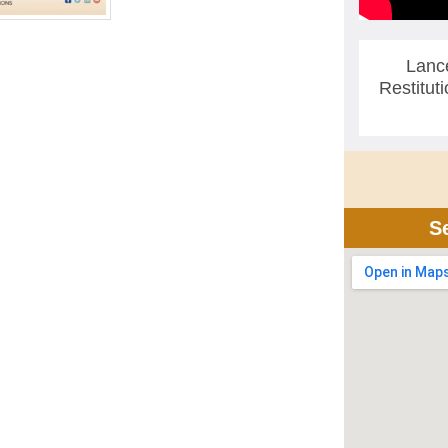
Lanc
Restitut
S