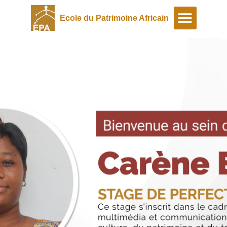
Ecole du Patrimoine Africain
A propos
Programmes spéciaux