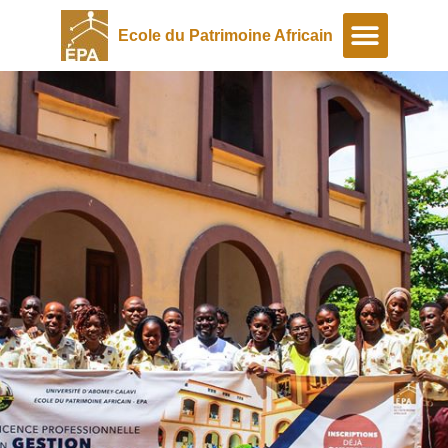
Ecole du Patrimoine Africain
A propos
Programmes spéciaux