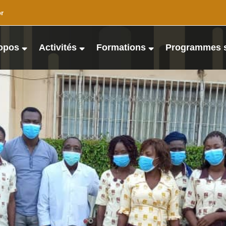
or
opos
Activités
Formations
Programmes 