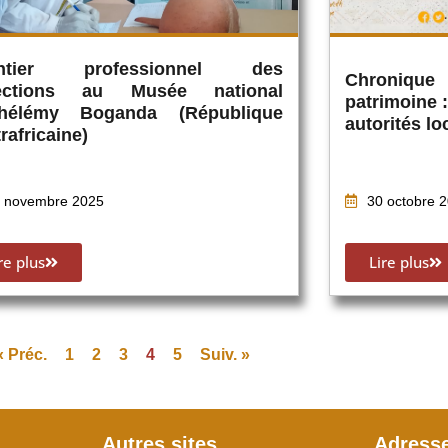
ntier professionnel des
Chronique
lections au Musée national
patrimoine 
thélémy Boganda (République
autorités lo
rafricaine)
 novembre 2025
30 octobre 
re plus
Lire plus
« Préc.
1
2
3
4
5
Suiv. »
Autres sites
Adress