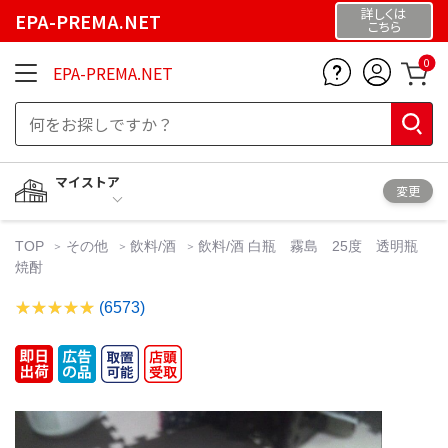
詳しくは
EPA-PREMA.NET
こちら
0
EPA-PREMA.NET
マイストア
変更
TOP
その他
飲料/酒
飲料/酒 白瓶 霧島 25度 透明瓶
焼酎
(6573)