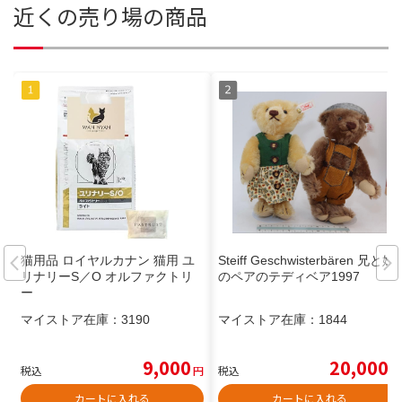
近くの売り場の商品
猫用品 ロイヤルカナン 猫用 ユ
Steiff Geschwisterbären 兄と妹
リナリーS／O オルファクトリ
のペアのテディベア1997
ー
マイストア在庫：
3190
マイストア在庫：
1844
9,000
20,000
税込
円
税込
円
カートに入れる
カートに入れる