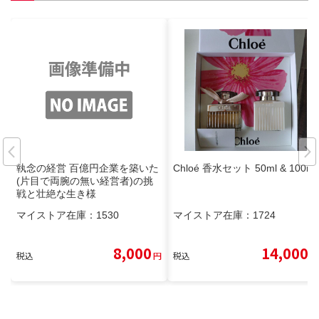
執念の経営 百億円企業を築いた
Chloé 香水セット 50ml & 100ml
(片目で両腕の無い経営者)の挑
戦と壮絶な生き様
マイストア在庫：
1530
マイストア在庫：
1724
8,000
14,000
税込
円
税込
円