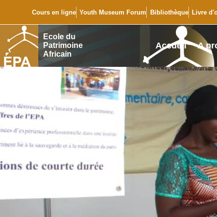
Cours en ligne
Youth Museum Forum
Bibliothèque
Livre d'
Ecole du
Accueil
A pr
Patrimoine
Africain