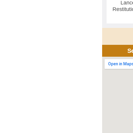
Lanc
Restitut
S