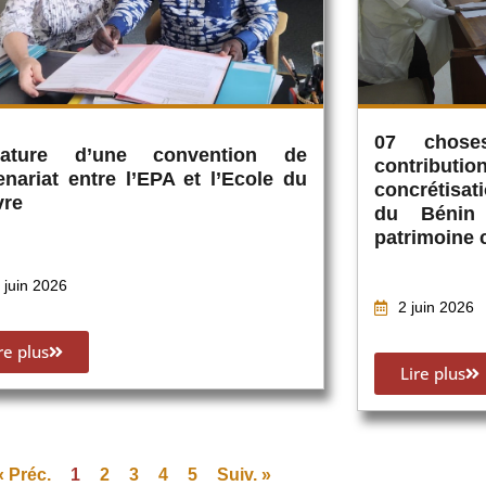
07 chose
nature d’une convention de
contribu
enariat entre l’EPA et l’Ecole du
concrétisati
vre
du Bénin
patrimoine 
 juin 2026
2 juin 2026
re plus
Lire plus
« Préc.
1
2
3
4
5
Suiv. »