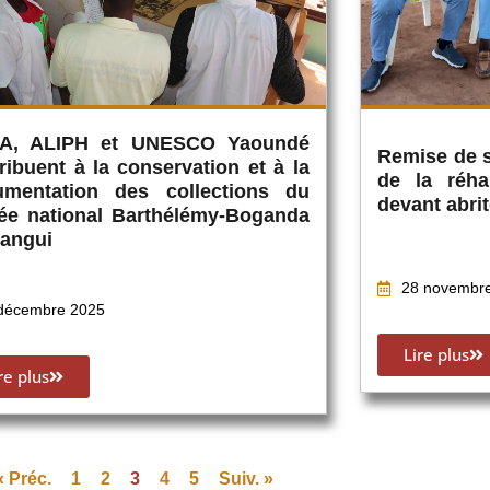
PA, ALIPH et UNESCO Yaoundé
Remise de s
ribuent à la conservation et à la
de la réha
umentation des collections du
devant abri
ée national Barthélémy-Boganda
angui
28 novembr
décembre 2025
Lire plus
re plus
« Préc.
1
2
3
4
5
Suiv. »