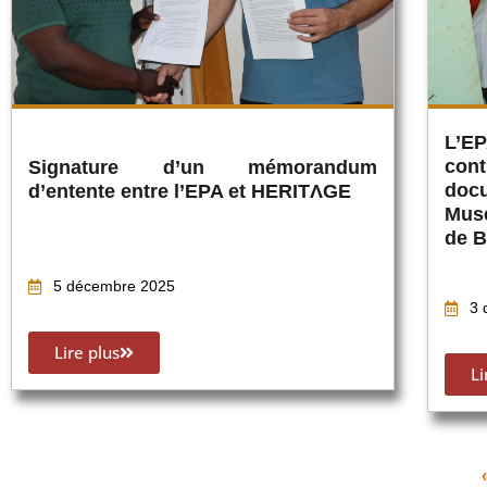
L’E
cont
Signature d’un mémorandum
doc
d’entente entre l’EPA et HERITΛGE
Mus
de B
5 décembre 2025
3 
Lire plus
Li