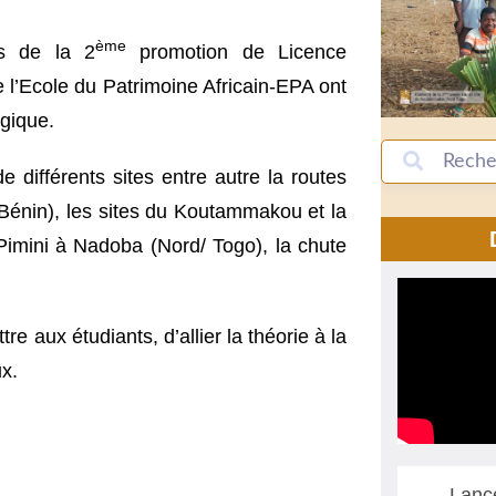
ème
ts de la 2
promotion de Licence
e l’Ecole du Patrimoine Africain-EPA ont
gique.
e différents sites entre autre la routes
énin), les sites du Koutammakou et la
Pimini à Nadoba (Nord/ Togo), la chute
re aux étudiants, d’allier la théorie à la
ux.
Lanc