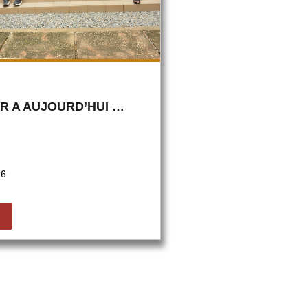
ER A AUJOURD’HUI …
26