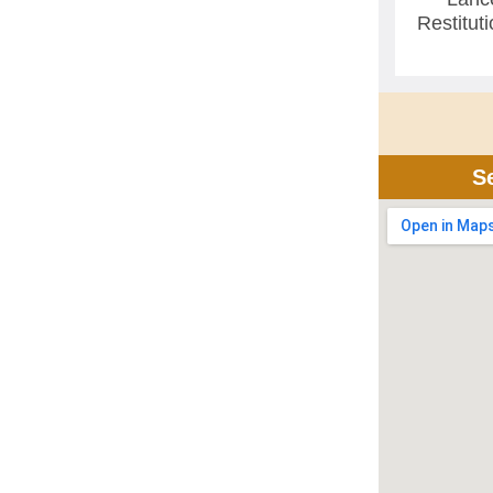
Restitut
S