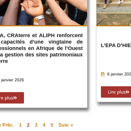
A, CRAterre et ALIPH renforcent
 capacités d’une vingtaine de
L’EPA D’HI
essionnels en Afrique de l’Ouest
la gestion des sites patrimoniaux
erre
6 janvier 20
 janvier 2026
Lire plus
re plus
« Préc.
1
2
3
4
5
Suiv. »