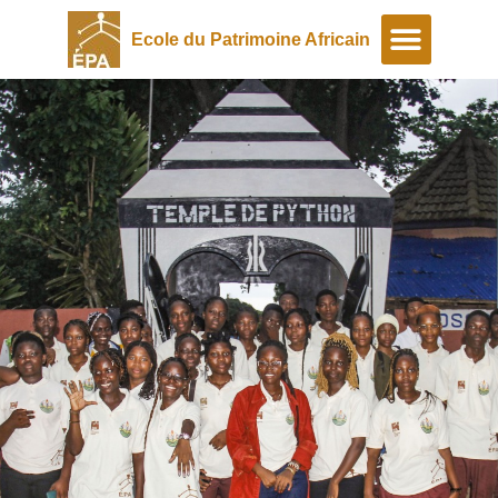
Ecole du Patrimoine Africain
A propos
Programmes spéciaux