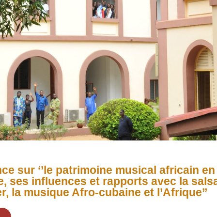
e sur ‘’le patrimoine musical africain en
, ses influences et rapports avec la sals
er, la musique Afro-cubaine et l’Afrique’’