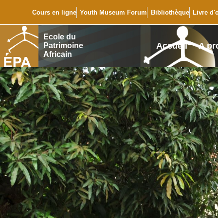
Cours en ligne
Youth Museum Forum
Bibliothèque
Livre d'
Ecole du
Accueil
A pr
Patrimoine
Africain