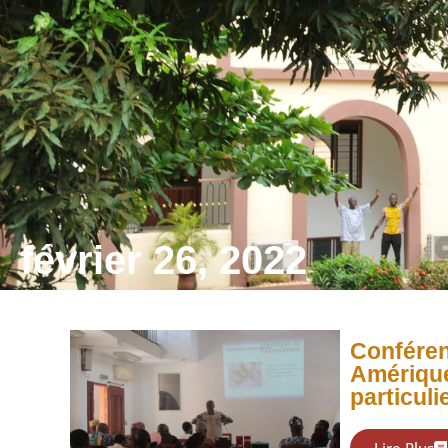
février 26, 2022
Conférenc
Amérique
particuli
Lire Plus