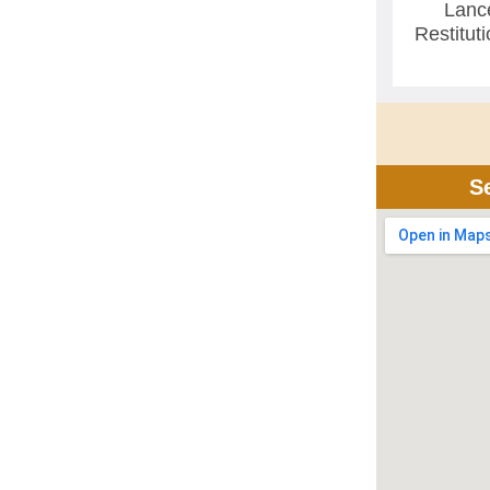
Lanc
Restitut
S