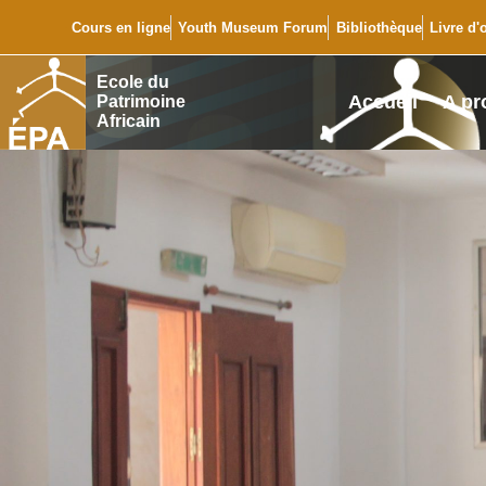
Cours en ligne
Youth Museum Forum
Bibliothèque
Livre d'
Ecole du
Accueil
A pr
Patrimoine
Africain