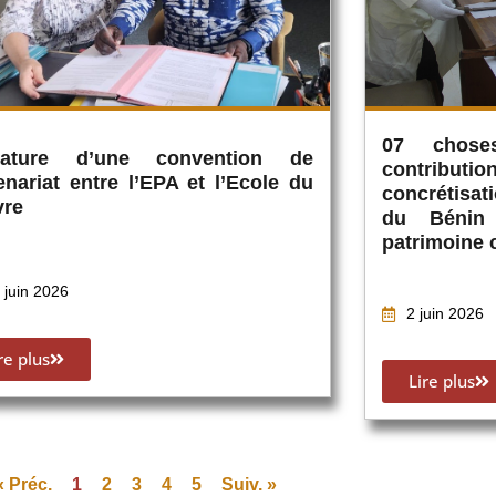
07 chose
nature d’une convention de
contribu
enariat entre l’EPA et l’Ecole du
concrétisati
vre
du Bénin
patrimoine 
 juin 2026
2 juin 2026
re plus
Lire plus
« Préc.
1
2
3
4
5
Suiv. »