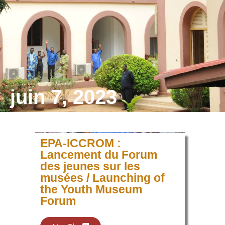
juin 7, 2023
EPA-ICCROM :
Lancement du Forum
des jeunes sur les
musées / Launching of
the Youth Museum
Forum