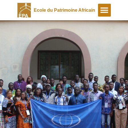
Ecole du Patrimoine Africain
A propos
Programmes spéciaux