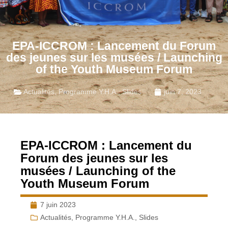
EPA-ICCROM : Lancement du Forum
des jeunes sur les musées / Launching
of the Youth Museum Forum
Actualités
,
Programme Y.H.A.
,
Slides
juin 7, 2023
EPA-ICCROM : Lancement du
Forum des jeunes sur les
musées / Launching of the
Youth Museum Forum
7 juin 2023
Actualités
,
Programme Y.H.A.
,
Slides