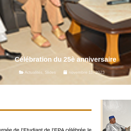
Célébration du 25è anniversaire
Actualités
,
Slides
novembre 11, 2023
urnée de l’Etudiant de l’EPA célébrée le