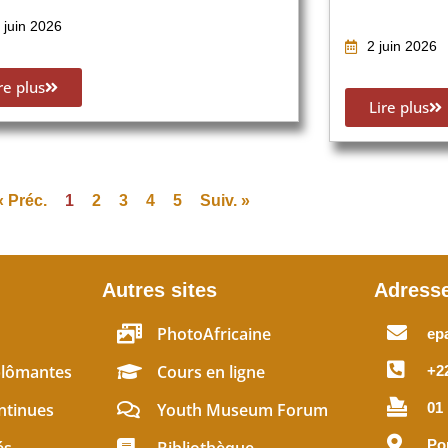
 juin 2026
2 juin 2026
re plus
Lire plus
« Préc.
1
2
3
4
5
Suiv. »
Autres sites
Adress
PhotoAfricaine
ep
plômantes
Cours en ligne
+22
ntinues
Youth Museum Forum
01
Po
és
Bibliothèque