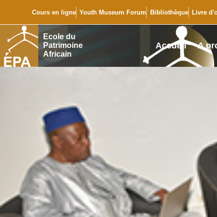
Cours en ligne
Youth Museum Forum
Bibliothèque
Livre d'
Ecole du
Accueil
A pr
Patrimoine
Africain