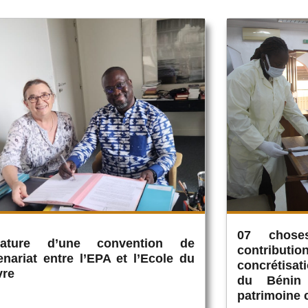
07 chose
nature d’une convention de
contribu
enariat entre l’EPA et l’Ecole du
concrétisati
vre
du Bénin
patrimoine 