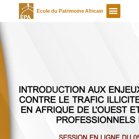
Ecole du Patrimoine Africain
A propos
Programmes spéciaux