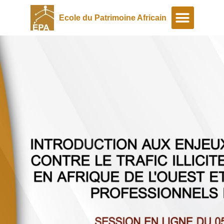
Ecole du Patrimoine Africain
A propos
Programmes spéciaux