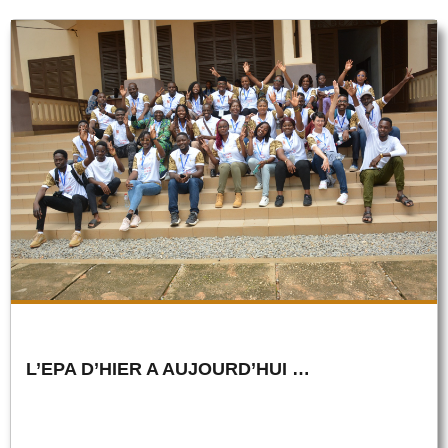
L’EPA D’HIER A AUJOURD’HUI …