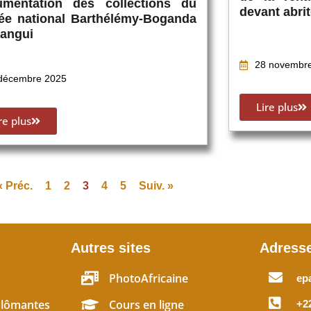
umentation des collections du
devant abri
ée national Barthélémy-Boganda
angui
28 novembr
décembre 2025
Lire plus
re plus
« Préc.
1
2
3
4
5
Suiv. »
Autres sites
Adress
PhotoAfricaine
ep
plômantes
Cours en ligne
+22