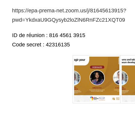
https://epa-prema-net.zoom.us/j/81645613915?
pwd=YkdxaU9GQysyb2loZlN6RnFZc21XQT09
ID de réunion : 816 4561 3915
Code secret : 42316135