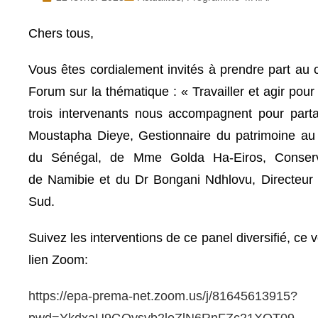
Chers tous,
Vous êtes cordialement invités à prendre part a
Forum sur la thématique : « Travailler et agir pou
trois intervenants nous accompagnent pour partag
Moustapha Dieye, Gestionnaire du patrimoine au
du
Sénégal, de Mme Golda Ha-Eiros, Conserva
de
Namibie
et du Dr Bongani Ndhlovu, Directeur 
Sud.
Suivez les interventions de ce panel diversifié, ce v
lien Zoom:
https://epa-prema-net.zoom.us/j/81645613915?
pwd=YkdxaU9GQysyb2loZlN6RnFZc21XQT09