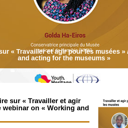
r « Travailler et agir pour les musées » 
and acting for the museums »
Actualités
,
Programme Y.H.A.
février 22, 2023
 sur « Travailler et agir
he webinar on « Working and