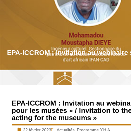
EPA-ICCROM : Invitation au webinaire su
EPA-ICCROM : Invitation au webinaire
pour les musées » / Invitation to t
acting for the museums »
22 février 2023
Actualités
,
Programme Y.H.A.