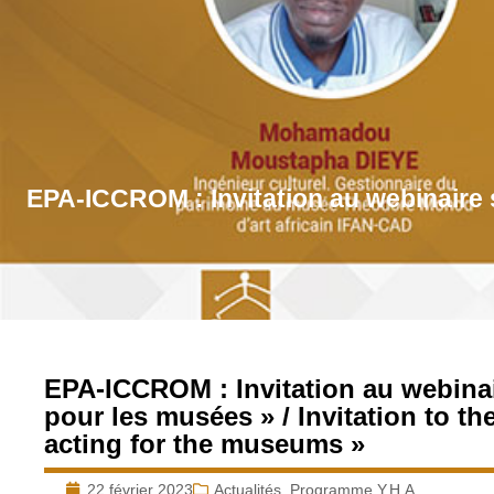
EPA-ICCROM : Invitation au webinaire su
EPA-ICCROM : Invitation au webinaire
pour les musées » / Invitation to t
acting for the museums »
22 février 2023
Actualités
,
Programme Y.H.A.