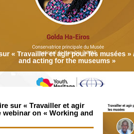
r « Travailler et agir pour les musées » 
and acting for the museums »
Actualités
,
Programme Y.H.A.
février 22, 2023
 sur « Travailler et agir
he webinar on « Working and