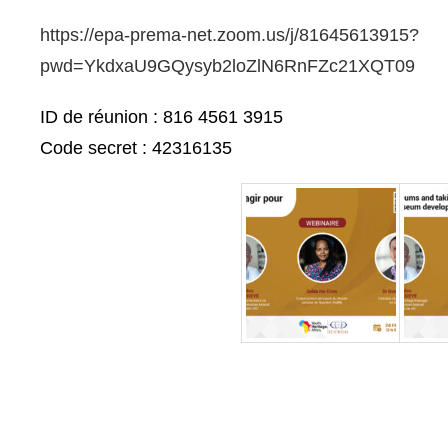
https://epa-prema-net.zoom.us/j/81645613915?
pwd=YkdxaU9GQysyb2loZlN6RnFZc21XQT09
ID de réunion : 816 4561 3915
Code secret : 42316135