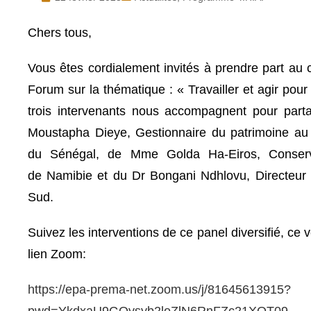
Chers tous,
Vous êtes cordialement invités à prendre part a
Forum sur la thématique : « Travailler et agir pou
trois intervenants nous accompagnent pour partag
Moustapha Dieye, Gestionnaire du patrimoine au
du
Sénégal, de Mme Golda Ha-Eiros, Conserva
de
Namibie
et du Dr Bongani Ndhlovu, Directeur 
Sud.
Suivez les interventions de ce panel diversifié, ce v
lien Zoom:
https://epa-prema-net.zoom.us/j/81645613915?
pwd=YkdxaU9GQysyb2loZlN6RnFZc21XQT09