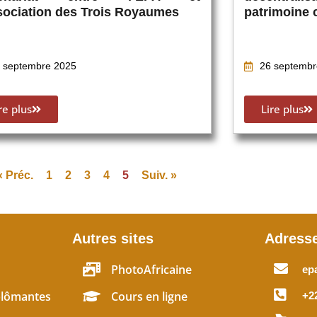
sociation des Trois Royaumes
patrimoine c
 septembre 2025
26 septembr
re plus
Lire plus
« Préc.
1
2
3
4
5
Suiv. »
Autres sites
Adress
PhotoAfricaine
ep
plômantes
Cours en ligne
+22