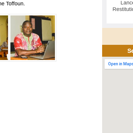
Lanc
ne Toffoun.
Restitut
S