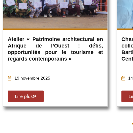
Atelier « Patrimoine architectural en
Cha
Afrique de l’Ouest : défis,
col
opportunités pour le tourisme et
Bar
regards contemporains »
Cent
19 novembre 2025
14
Lire plus
Li