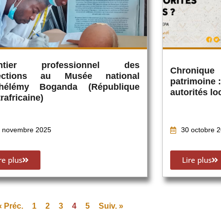
ntier professionnel des
Chronique
lections au Musée national
patrimoine 
thélémy Boganda (République
autorités lo
rafricaine)
 novembre 2025
30 octobre 
re plus
Lire plus
« Préc.
1
2
3
4
5
Suiv. »