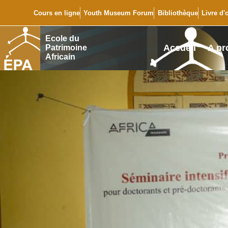
Cours en ligne
Youth Museum Forum
Bibliothèque
Livre d'
Ecole du
Accueil
A pr
Patrimoine
Africain