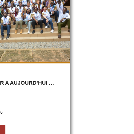
ER A AUJOURD’HUI …
26