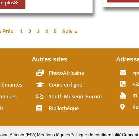
re plus
« Préc.
1
2
3
4
5
Suiv. »
Autres sites
Adress
PhotoAfricaine
ep
plômantes
Cours en ligne
+22
ntinues
Youth Museum Forum
01
Po
és
Bibliothèque
oine Africain (EPA)
Mentions légales
Politique de confidentialité
Concept