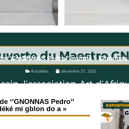
 de ‘’GNONNAS Pedro’’ intitulé « Gnonnas
Actualités
décembre 27, 2021
s de ‘’GNONNAS Pedro’’
déké mi gblon do a »