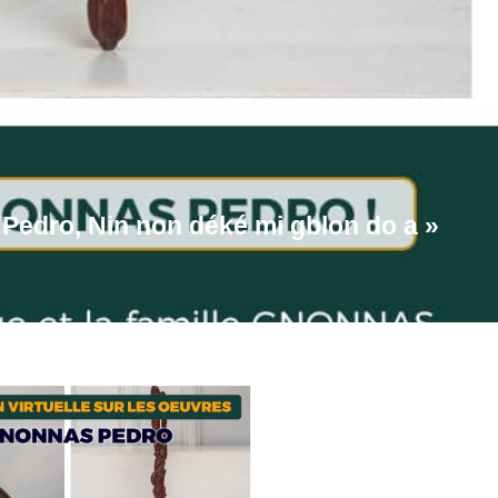
 Pedro, Nin non déké mi gblon do a »