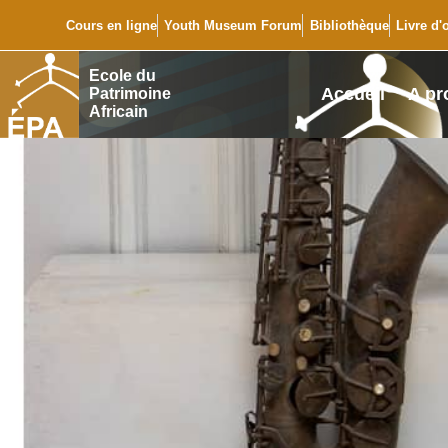
Cours en ligne
Youth Museum Forum
Bibliothèque
Livre d'
Ecole du
Accueil
A pr
Patrimoine
Africain