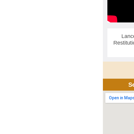
Lanc
Restitut
S