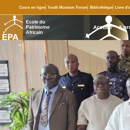
Cours en ligne
Youth Museum Forum
Bibliothèque
Livre d'
Ecole du
Accueil
A pr
Patrimoine
Africain