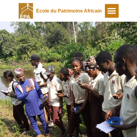
Ecole du Patrimoine Africain
A propos
Programmes spéciaux