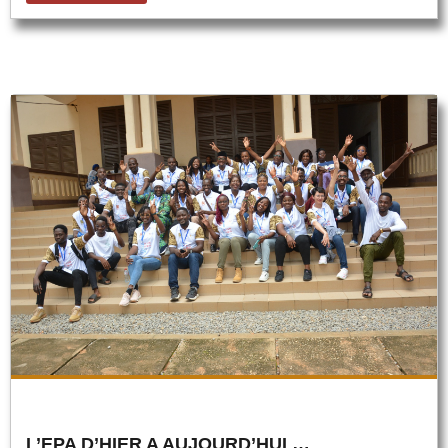
L’EPA D’HIER A AUJOURD’HUI …