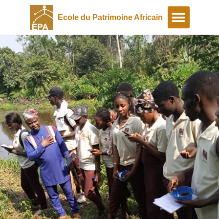
Ecole du Patrimoine Africain
A propos
Programmes spéciaux