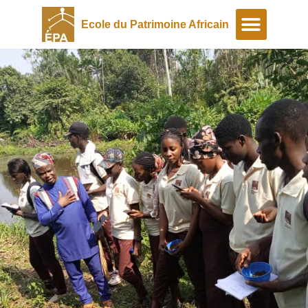
Ecole du Patrimoine Africain
A propos
Programmes spéciaux